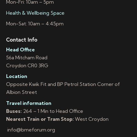
Mon-Fri: 10am – 5pm
Health & Wellbeing Space
Mon-Sat: 10am – 4:45pm
Contact Info
Head Office
56a Mitcham Road
Croydon CR0 3RG
Location
Opposite Kwik Fit and BP Petrol Station Corner of
Albion Street
Travel information
Buses:
264 – 1 Min to Head Office
Nearest Train or Tram Stop:
West Croydon
info@bmeforum.org